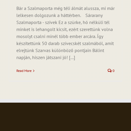
Bár a Szalmaporta még téli álmát alussza, mi már
lelkesen dolgozunk a háttérben. Sárarany
Szalmaporta - szívek Ez a szürke, hó nélküli tél
minket is lehangolt kicsit, ezért szerettünk volna
mosolyt csalni minél több ember arcára. Így
készítettünk 50 darab szívecskét szalmából, amit
elrejtünk Szarvas különböző pontjain Bálint
napján, hiszen játszani jó! [...]
Read More
0