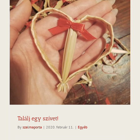
Találj egy szívet!
By
szalmaporta
|
2020. február 11.
|
Egyéb