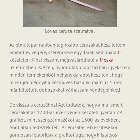
Lovas ceruza szalmával
Az elmúlt pár napban leginkább ceruzákat készítettem,
amiből év végére, szerencsére egy darab sem maradt
készleten. Most viszont megvásárolható a
Meska
üzletünkben is. A téli, nyugodtabb időszakban igyekszem
minden termékemből néhány darabot készíteni, hogy
mire újra megnyit a kézműves házunk, március 15-én,
már feltöltött dobozokkal várhassam Vendégeinket!
De vissza a ceruzához! Azt tudtátok, hogy a ma ismert
ceruzákat az 1700-as évek végén kezdték gyártani? A
grafitot, mint szénszármazékot az 1500-as években,
Angliában fedezték fel. A ceruzabél elkészítésekor
gondosan felaprítják a grafitot úgy, hogy kristályos