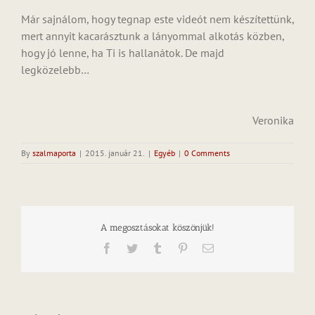
Már sajnálom, hogy tegnap este videót nem készítettünk,
mert annyit kacarásztunk a lányommal alkotás közben,
hogy jó lenne, ha Ti is hallanátok. De majd
legközelebb…
Veronika
By
szalmaporta
|
2015. január 21.
|
Egyéb
|
0 Comments
A megosztásokat köszönjük!
Facebook
Twitter
Tumblr
Pinterest
Email