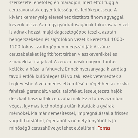
szerkezete lehetőleg ép maradjon, mert ettől függ a
ceruzavonalak egyenletessége és fedőképessége. A
kívánt keménység eléréséhez tisztított finom agyaggal
keverik össze. Az elegy gyúrhatóságának fokozására vizet
is adnak hozzá, majd dagasztógépbe teszik, azután
hengerszékeken és sajtolókon vezetik keresztül. 1000-
1200 fokos szárítógépben megszárítják. A száraz
ceruzabeleket légritkított térben viaszkeverékkel és
zsiradékkal itatják át. A ceruza másik nagyon fontos
kelléke a háza, a fahüvely. Ennek nyersanyaga kizárólag
távoli erdők különleges fái voltak, ezek vetemedtek a
legkevésbé. A vetemedés elkerülésére régebben az ócska
faházak gerendáit, vasúti talpfákat, leselejtezett hajók
deszkáit használták ceruzaháznak. Ez a forrás azonban
véges, így más technológia után kutattak a gyárak
mérnökei. Ma már nemesítéssel, impregnálással a frissen
vágott hársfából, égerfából s némely fenyőből is jó
minőségű ceruzahüvelyt lehet előállítani.
Forrás