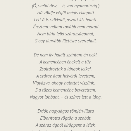
(Ó, szelíd dísz, – ó, vad nyomorúság!)
Hű zöldje végül mégis elkopott
Lett ő is szikkadt, aszott kis halott.
Éreztem: nálam tovább nem marad
Nem bírja lelki szárazságomat,
S egy durvább illetésre szertehull.
De nem ily halált szántam én neki.
A kemencében énekelt a tűz,
Zsoltároztak a lángok lelkei.
A száraz ágat helyéről levettem,
Vigyázva, ahogy halottat viszünk, –
S a tüzes kemencébe bevetettem.
Nagyot lobbant, – és színes lett a láng.
Erdők nagyságos tömjén-illata
Elborította rögtön a szobát.
A száraz ágból kiröppent a lélek,