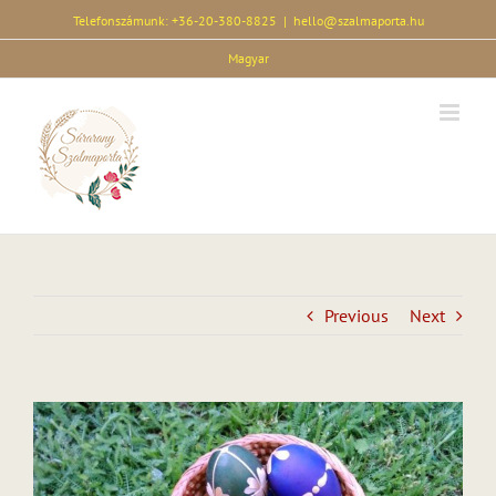
Skip
Telefonszámunk: +36-20-380-8825
|
hello@szalmaporta.hu
to
Magyar
content
Previous
Next
View
Larger
Image