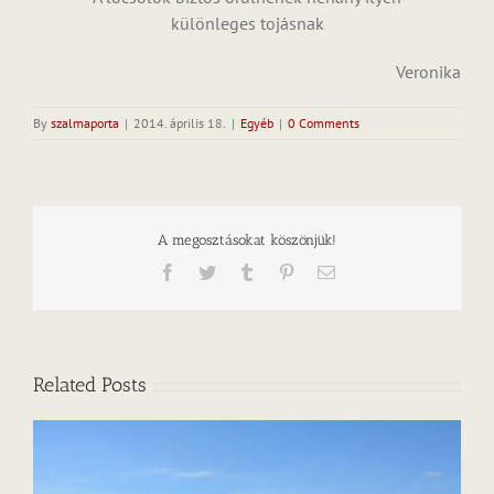
különleges tojásnak
Veronika
By
szalmaporta
|
2014. április 18.
|
Egyéb
|
0 Comments
A megosztásokat köszönjük!
Facebook
Twitter
Tumblr
Pinterest
Email
Related Posts